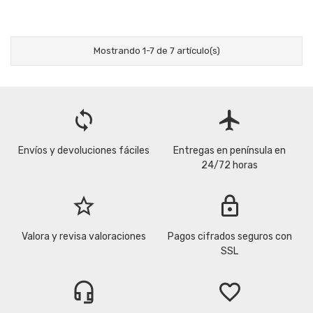
Mostrando 1-7 de 7 artículo(s)
loop
flight
Envíos y devoluciones fáciles
Entregas en península en
24/72 horas
star_border
lock
Valora y revisa valoraciones
Pagos cifrados seguros con
SSL
headset_mic
favorite_border