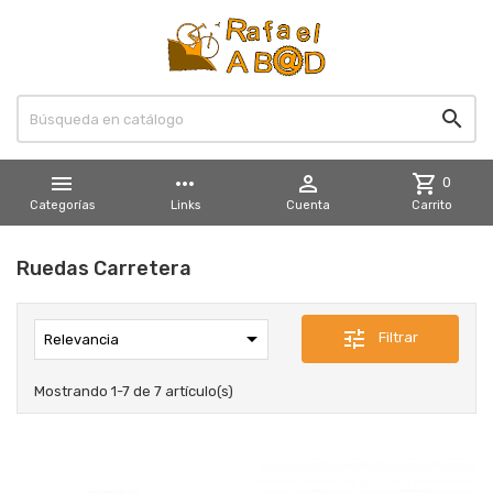


more_horiz

shopping_cart
0
Categorías
Links
Cuenta
Carrito
Ruedas Carretera

tune
Filtrar
Relevancia
Mostrando 1-7 de 7 artículo(s)