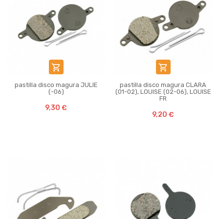


pastilla disco magura JULIE
pastilla disco magura CLARA
(-06)
(01-02), LOUISE (02-06), LOUISE
FR
9,30 €
9,20 €