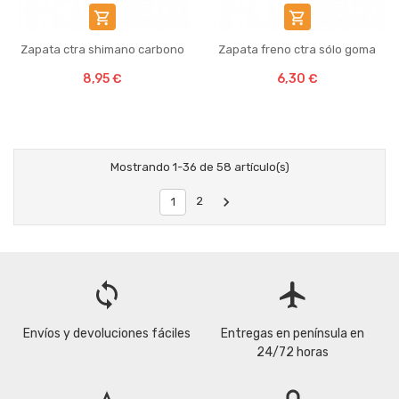


Zapata ctra shimano carbono
Zapata freno ctra sólo goma
8,95 €
6,30 €
Mostrando 1-36 de 58 artículo(s)

2
1
loop
flight
Envíos y devoluciones fáciles
Entregas en península en
24/72 horas