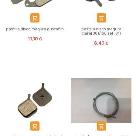


pastilla disco magura gustaf m
pastilla disco magura
clara(00)/louise(-01)
11,10 €
8,40 €

