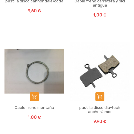
pastilla disco cannondale/coda
Cable freno carretera y bici
antigua
9,60 €
1,00 €


Cable freno montaña
pastilla disco dia-tech
anchor/amor
1,00 €
9,90 €