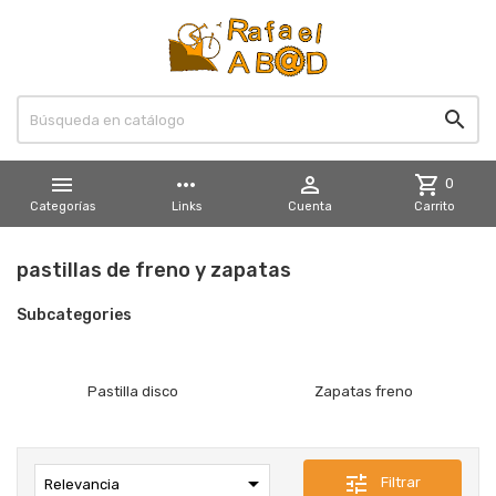


more_horiz

shopping_cart
0
Categorías
Links
Cuenta
Carrito
pastillas de freno y zapatas
Subcategories
Pastilla disco
Zapatas freno

tune
Filtrar
Relevancia