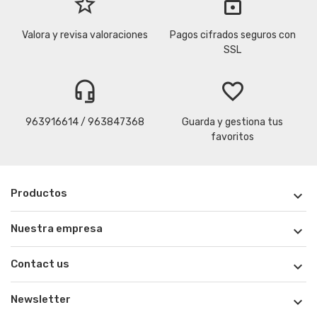
star_border
lock
Valora y revisa valoraciones
Pagos cifrados seguros con
SSL
headset_mic
favorite_border
963916614 / 963847368
Guarda y gestiona tus
favoritos
Productos

Nuestra empresa

Contact us

Newsletter
