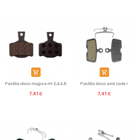


Pastilla disco magura mt 2,4,6,8
Pastilla disco avid code r
7,41 €
7,41 €