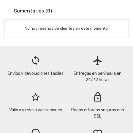
Comentarios (0)
No hay reseñas de clientes en este momento.
loop
flight
Envíos y devoluciones fáciles
Entregas en península en
24/72 horas
star_border
lock
Valora y revisa valoraciones
Pagos cifrados seguros con
SSL