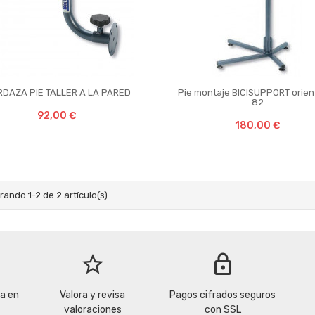


DAZA PIE TALLER A LA PARED
Pie montaje BICISUPPORT orien
82
92,00 €
180,00 €
rando 1-2 de 2 artículo(s)
star_border
lock
la en
Valora y revisa
Pagos cifrados seguros
valoraciones
con SSL