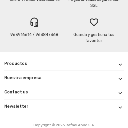
SSL
headset_mic
favorite_border
963916614 / 963847368
Guarda y gestiona tus
favoritos
Productos

Nuestra empresa

Contact us

Newsletter

Copyright © 2023 Rafael Abad S.A.