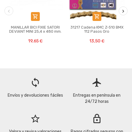


MANILLAR BICI FIXIE SATORI
31217 Cadena KMC Z-510 BMX
DEVIANT MINI 25,4 x 480 mm.
112 Pasos Oro
19,65 €
13,50 €
loop
flight
Envíos y devoluciones fáciles
Entregas en península en
24/72 horas
star_border
lock
Valora y revisa valoraciones
Pagos cifrados seguros con