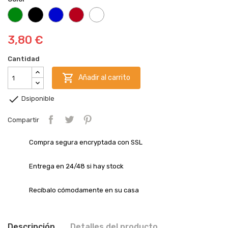
Verde
Negro
Azul
Rojo
Blanco
3,80 €
Cantidad

Añadir al carrito

Dsiponible
Compartir
Compra segura encryptada con SSL
Entrega en 24/48 si hay stock
Recíbalo cómodamente en su casa
Descripción
Detalles del producto