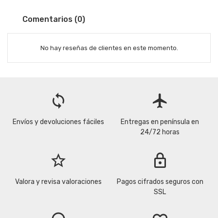
Comentarios (0)
No hay reseñas de clientes en este momento.
loop
flight
Envíos y devoluciones fáciles
Entregas en península en
24/72 horas
star_border
lock
Valora y revisa valoraciones
Pagos cifrados seguros con
SSL