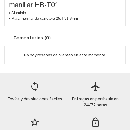
manillar HB-T01
• Aluminio
• Para manillar de carretera 25,4-31,8mm
Comentarios (0)
No hay reseñas de clientes en este momento.
loop
flight
Envíos y devoluciones fáciles
Entregas en península en
24/72 horas
star_border
lock