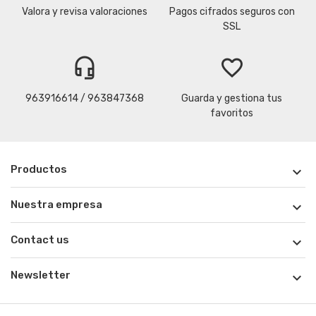
Valora y revisa valoraciones
Pagos cifrados seguros con
SSL
headset_mic
favorite_border
963916614 / 963847368
Guarda y gestiona tus
favoritos
Productos

Nuestra empresa

Contact us

Newsletter
