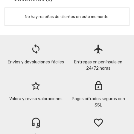
No hay reseñas de clientes en este momento.
loop
flight
Envíos y devoluciones fáciles
Entregas en península en
24/72 horas
star_border
lock
Valora y revisa valoraciones
Pagos cifrados seguros con
SSL
headset_mic
favorite_border