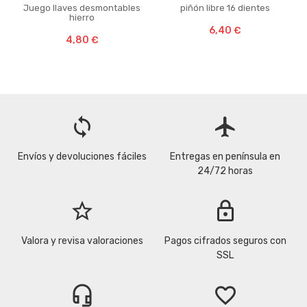
Juego llaves desmontables
piñón libre 16 dientes
hierro
6,40 €
4,80 €
loop
flight
Envíos y devoluciones fáciles
Entregas en península en
24/72 horas
star_border
lock
Valora y revisa valoraciones
Pagos cifrados seguros con
SSL
headset_mic
favorite_border