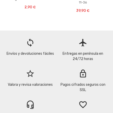
11-36
2,90 €
39,90 €
loop
flight
Envíos y devoluciones fáciles
Entregas en península en
24/72 horas
star_border
lock
Valora y revisa valoraciones
Pagos cifrados seguros con
SSL
headset_mic
favorite_border