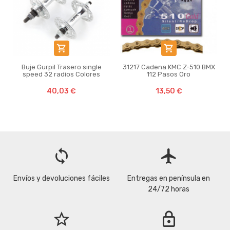


Buje Gurpil Trasero single
31217 Cadena KMC Z-510 BMX
speed 32 radios Colores
112 Pasos Oro
40,03 €
13,50 €
loop
flight
Envíos y devoluciones fáciles
Entregas en península en
24/72 horas
star_border
lock