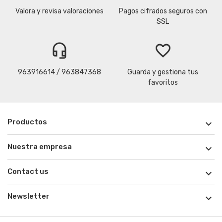
Valora y revisa valoraciones
Pagos cifrados seguros con
SSL
headset_mic
favorite_border
963916614 / 963847368
Guarda y gestiona tus
favoritos
Productos

Nuestra empresa

Contact us

Newsletter
