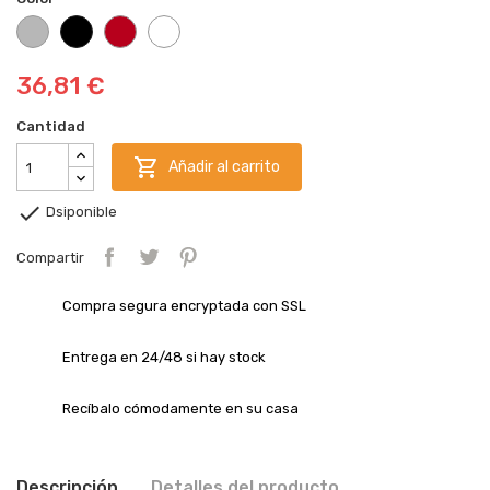
Plata
Negro
Rojo
Blanco
36,81 €
Cantidad

Añadir al carrito

Dsiponible
Compartir
Compra segura encryptada con SSL
Entrega en 24/48 si hay stock
Recíbalo cómodamente en su casa
Descripción
Detalles del producto