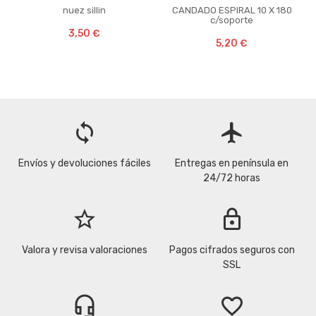
nuez sillin
CANDADO ESPIRAL 10 X 180
c/soporte
3,50 €
5,20 €
loop
flight
Envíos y devoluciones fáciles
Entregas en península en
24/72 horas
star_border
lock
Valora y revisa valoraciones
Pagos cifrados seguros con
SSL
headset_mic
favorite_border