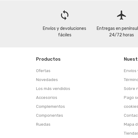
loop
flight
Envíos y devoluciones
Entregas en penínsu
fáciles
24/72 horas
Productos
Nuest
Ofertas
Envíos 
Novedades
Término
Los más vendidos
Sobre 
Accesorios
Pago s
Complementos
cookie
Componentes
Contac
Ruedas
Mapa de
Tienda