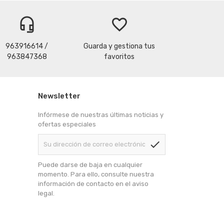
headset_mic
favorite_border
963916614 /
Guarda y gestiona tus
963847368
favoritos
Newsletter
Infórmese de nuestras últimas noticias y
ofertas especiales
check
Puede darse de baja en cualquier
momento. Para ello, consulte nuestra
información de contacto en el aviso
legal.