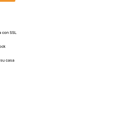
a con SSL
ock
 su casa