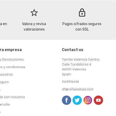
star_border
lock
la en
Valora y revisa
Pagos cifrados seguros
valoraciones
con SSL
ra empresa
Contact us
y Devoluciones
Tienda Valencia Centro:
Calle Tundidores 4
s y condiciones
46001 Valencia
Spain
nosotros
963916614
eguro
d1@rafaelabad.com
s
te con nosotros
l sitio
s