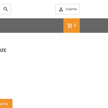


Cuenta
shopping_cart
0
IZE
arrito