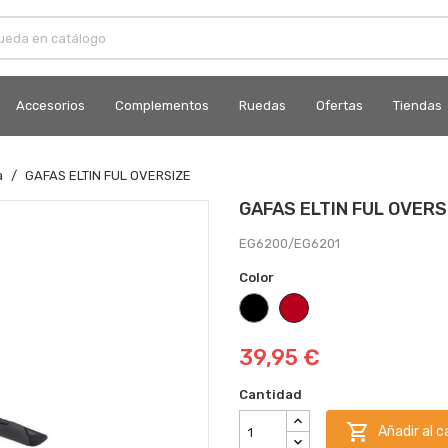
Accesorios
Complementos
Ruedas
Ofertas
Tiendas
a
GAFAS ELTIN FUL OVERSIZE
GAFAS ELTIN FUL OVERS
EG6200/EG6201
Color
Negro
Rojo
39,95 €
Cantidad

Añadir al c