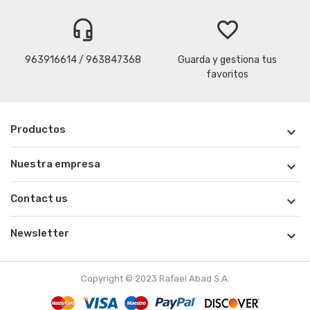
headset_mic
favorite_border
963916614 / 963847368
Guarda y gestiona tus
favoritos
Productos

Nuestra empresa

Contact us

Newsletter

Copyright © 2023 Rafael Abad S.A.