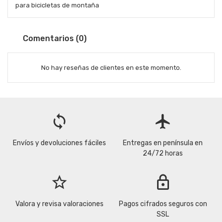
para bicicletas de montaña
Comentarios (0)
No hay reseñas de clientes en este momento.
loop
flight
Envíos y devoluciones fáciles
Entregas en península en
24/72 horas
star_border
lock
Valora y revisa valoraciones
Pagos cifrados seguros con
SSL