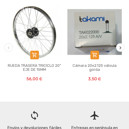
Fuera de stock


RUEDA TRASERA TRICICLO 20"
Cámara 20x2.125 válvula
EJE DE 15MM
gorda
56,00 €
3,50 €
loop
flight
Envíos y devoluciones fáciles
Entregas en península en