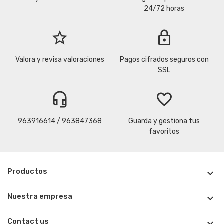
24/72 horas
star_border
lock
Valora y revisa valoraciones
Pagos cifrados seguros con
SSL
headset_mic
favorite_border
963916614 / 963847368
Guarda y gestiona tus
favoritos
Productos

Nuestra empresa

Contact us
