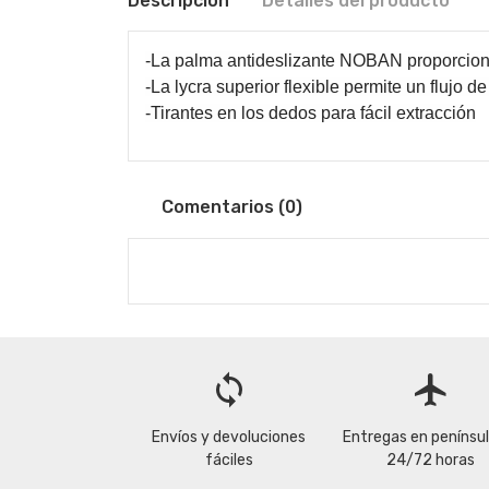
Descripción
Detalles del producto
-La palma antideslizante NOBAN proporciona
-La lycra superior flexible permite un flujo d
-Tirantes en los dedos para fácil extracción
Comentarios (0)
loop
flight
Envíos y devoluciones
Entregas en penínsu
fáciles
24/72 horas