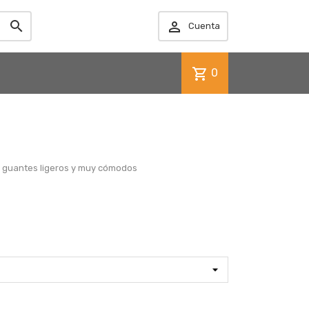


Cuenta
shopping_cart
0
s guantes ligeros y muy cómodos