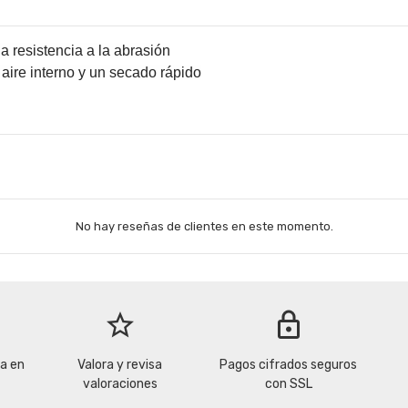
 resistencia a la abrasión
e aire interno y un secado rápido
No hay reseñas de clientes en este momento.
star_border
lock
la en
Valora y revisa
Pagos cifrados seguros
valoraciones
con SSL