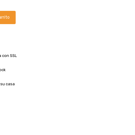
arrito
a con SSL
ock
 su casa