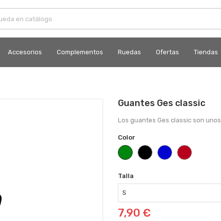
Accesorios
Complementos
Ruedas
Ofertas
Tiendas
Guantes Ges classic
Los guantes Ges classic son uno
Color
Verde
Negro
Azul
Rojo
Talla
7,90 €