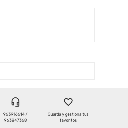
headset_mic
favorite_border
963916614 /
Guarda y gestiona tus
963847368
favoritos