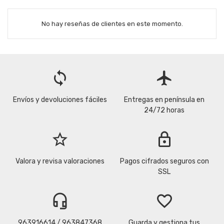
No hay reseñas de clientes en este momento.
loop
flight
Envíos y devoluciones fáciles
Entregas en península en
24/72 horas
star_border
lock
Valora y revisa valoraciones
Pagos cifrados seguros con
SSL
headset_mic
favorite_border
963916614 / 963847368
Guarda y gestiona tus