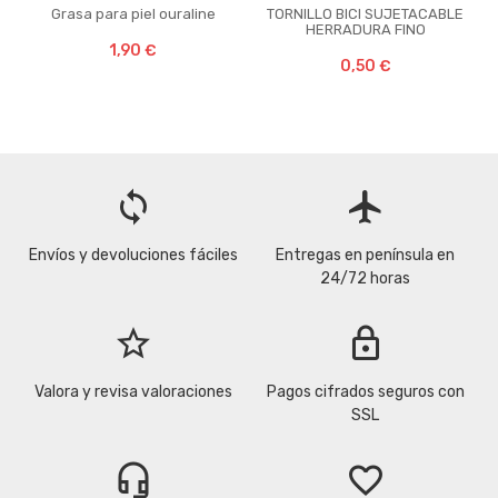
Grasa para piel ouraline
TORNILLO BICI SUJETACABLE
HERRADURA FINO
1,90 €
0,50 €
loop
flight
Envíos y devoluciones fáciles
Entregas en península en
24/72 horas
star_border
lock
Valora y revisa valoraciones
Pagos cifrados seguros con
SSL
headset_mic
favorite_border