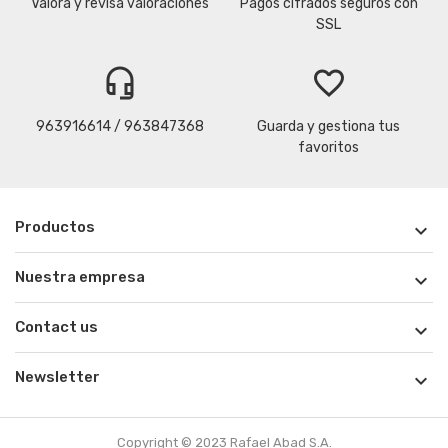
Valora y revisa valoraciones
Pagos cifrados seguros con
SSL
headset_mic
favorite_border
963916614 / 963847368
Guarda y gestiona tus
favoritos
Productos

Nuestra empresa

Contact us

Newsletter

Copyright © 2023 Rafael Abad S.A.