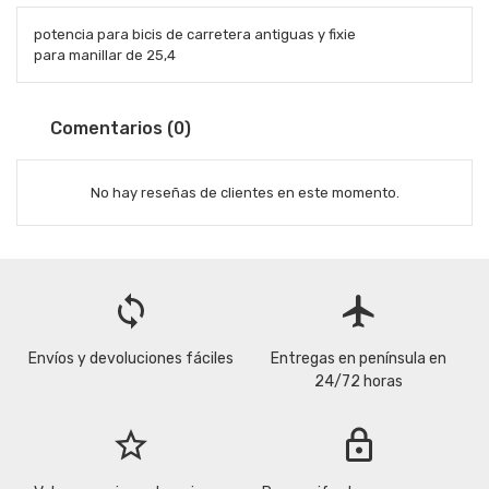
potencia para bicis de carretera antiguas y fixie
para manillar de 25,4
Comentarios (0)
No hay reseñas de clientes en este momento.
loop
flight
Envíos y devoluciones fáciles
Entregas en península en
24/72 horas
star_border
lock