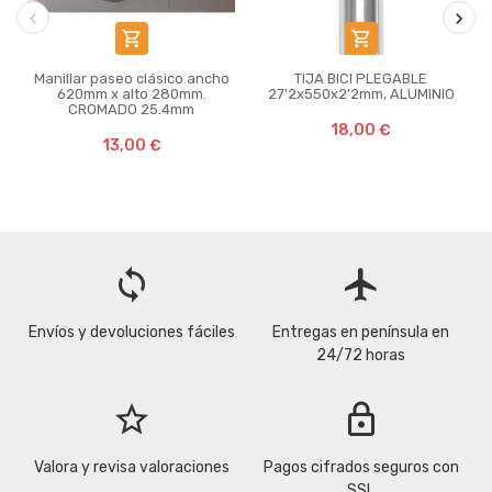


Manillar paseo clásico ancho
TIJA BICI PLEGABLE
620mm x alto 280mm.
27'2x550x2'2mm, ALUMINIO
CROMADO 25.4mm
18,00 €
13,00 €
loop
flight
Envíos y devoluciones fáciles
Entregas en península en
24/72 horas
star_border
lock
Valora y revisa valoraciones
Pagos cifrados seguros con
SSL