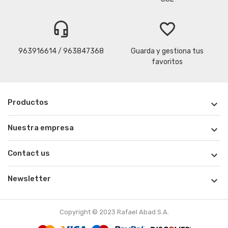
headset_mic
favorite_border
963916614 / 963847368
Guarda y gestiona tus
favoritos
Productos

Nuestra empresa

Contact us

Newsletter

Copyright © 2023 Rafael Abad S.A.