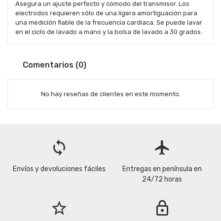
Asegura un ajuste perfecto y cómodo del transmisor. Los
electrodos requieren sólo de una ligera amortiguación para
una medición fiable de la frecuencia cardiaca. Se puede lavar
en el ciclo de lavado a mano y la bolsa de lavado a 30 grados.
Comentarios (0)
No hay reseñas de clientes en este momento.
loop
flight
Envíos y devoluciones fáciles
Entregas en península en
24/72 horas
star_border
lock