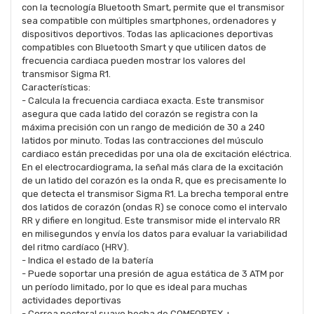
con la tecnología Bluetooth Smart, permite que el transmisor
sea compatible con múltiples smartphones, ordenadores y
dispositivos deportivos. Todas las aplicaciones deportivas
compatibles con Bluetooth Smart y que utilicen datos de
frecuencia cardiaca pueden mostrar los valores del
transmisor Sigma R1.
Características:
- Calcula la frecuencia cardiaca exacta. Este transmisor
asegura que cada latido del corazón se registra con la
máxima precisión con un rango de medición de 30 a 240
latidos por minuto. Todas las contracciones del músculo
cardiaco están precedidas por una ola de excitación eléctrica.
En el electrocardiograma, la señal más clara de la excitación
de un latido del corazón es la onda R, que es precisamente lo
que detecta el transmisor Sigma R1. La brecha temporal entre
dos latidos de corazón (ondas R) se conoce como el intervalo
RR y difiere en longitud. Este transmisor mide el intervalo RR
en milisegundos y envía los datos para evaluar la variabilidad
del ritmo cardíaco (HRV).
- Indica el estado de la batería
- Puede soportar una presión de agua estática de 3 ATM por
un período limitado, por lo que es ideal para muchas
actividades deportivas
- Correa pectoral suave hecha de COMFORTEX +