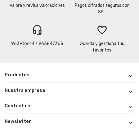
Valora y revisa valoraciones
Pagos cifrados seguros con
SSL
headset_mic
favorite_border
963916614 / 963847368
Guarda y gestiona tus
favoritos
Productos

Nuestra empresa

Contact us

Newsletter
