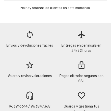
No hay reseñas de clientes en este momento.
loop
flight
Envíos y devoluciones fáciles
Entregas en península en
24/72 horas
star_border
lock
Valora y revisa valoraciones
Pagos cifrados seguros con
SSL
headset_mic
favorite_border
963916614 / 963847368
Guarda y gestiona tus