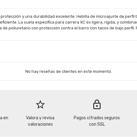
protección y una durabilidad excelente. Hebilla de microajuste de perfil
iciente. La suela específica para carrera XC es ligera, rígida, y combin
a de poliuretano con protección contra el barro con tacos de bajo perfil. 
No hay reseñas de clientes en este momento.
star_border
lock
la en
Valora y revisa
Pagos cifrados seguros
valoraciones
con SSL