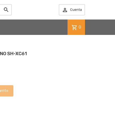


Cuenta
shopping_cart
0
ANO SH-XC61
arrito