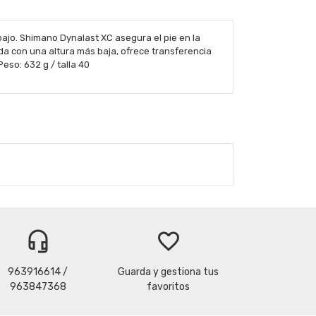
 bajo. Shimano Dynalast XC asegura el pie en la
ada con una altura más baja, ofrece transferencia
Peso: 632 g / talla 40
headset_mic
favorite_border
963916614 /
Guarda y gestiona tus
963847368
favoritos