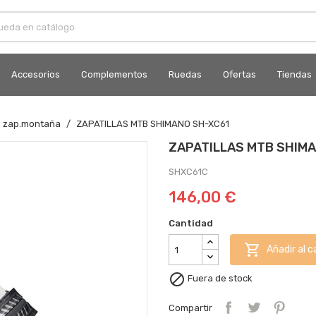
Accesorios
Complementos
Ruedas
Ofertas
Tiendas
zap.montaña
ZAPATILLAS MTB SHIMANO SH-XC61
ZAPATILLAS MTB SHIM
SHXC61C
146,00 €
Cantidad

Añadir al c

Fuera de stock
Compartir