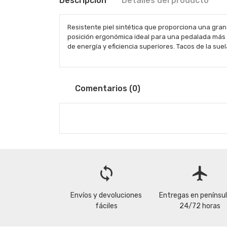
Descripción
Detalles del producto
Resistente piel sintética que proporciona una gran 
posición ergonómica ideal para una pedalada más ef
de energía y eficiencia superiores. Tacos de la suel
Comentarios (0)
loop
flight
Envíos y devoluciones
Entregas en penínsu
fáciles
24/72 horas