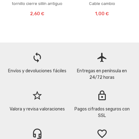
tornillo cierre sillín antiguo
Cable cambio
2,60 €
1,00 €
loop
flight
Envíos y devoluciones fáciles
Entregas en península en
24/72 horas
star_border
lock
Valora y revisa valoraciones
Pagos cifrados seguros con
SSL
headset_mic
favorite_border