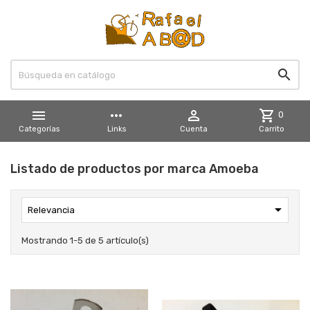


more_horiz

shopping_cart
0
Categorías
Links
Cuenta
Carrito
Listado de productos por marca Amoeba

Relevancia
Mostrando 1-5 de 5 artículo(s)