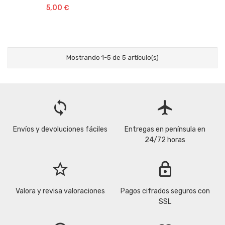
5,00 €
Mostrando 1-5 de 5 artículo(s)
loop
flight
Envíos y devoluciones fáciles
Entregas en península en
24/72 horas
star_border
lock
Valora y revisa valoraciones
Pagos cifrados seguros con
SSL