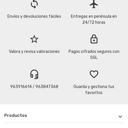
loop
flight
Envíos y devoluciones fáciles
Entregas en península en
24/72 horas
star_border
lock
Valora y revisa valoraciones
Pagos cifrados seguros con
SSL
headset_mic
favorite_border
963916614 / 963847368
Guarda y gestiona tus
favoritos
Productos
