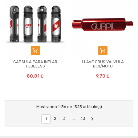


CAPSULA PARA INFLAR
LLAVE OBUS VALVULA
TUBELESS
BICI/MOTO
80,01 €
9,70 €
Mostrando 1-36 de 1523 artículo(s)

2
3
…
43
1