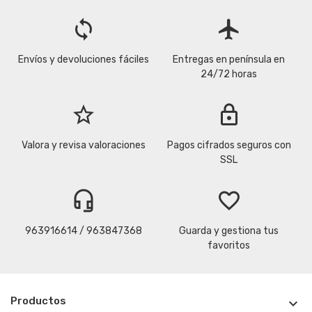
loop
flight
Envíos y devoluciones fáciles
Entregas en península en
24/72 horas
star_border
lock
Valora y revisa valoraciones
Pagos cifrados seguros con
SSL
headset_mic
favorite_border
963916614 / 963847368
Guarda y gestiona tus
favoritos
Productos
