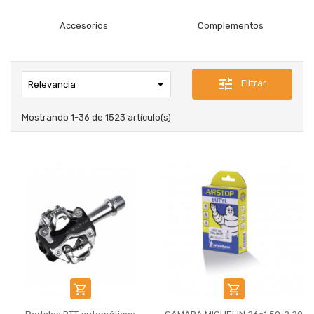
Accesorios
Complementos

tune
Filtrar
Relevancia
Mostrando 1-36 de 1523 artículo(s)

