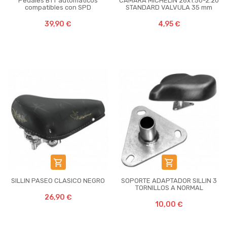
Pedales BTT automáticos
CAMARA MICHELIN 26x1.50-2.20
compatibles con SPD
STANDARD VALVULA 35 mm
39,90 €
4,95 €


SILLIN PASEO CLASICO NEGRO
SOPORTE ADAPTADOR SILLIN 3
TORNILLOS A NORMAL
26,90 €
10,00 €